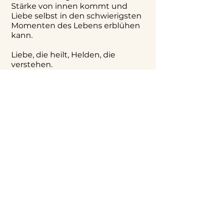
Stärke von innen kommt und
Liebe selbst in den schwierigsten
Momenten des Lebens erblühen
kann.
Liebe, die heilt, Helden, die
verstehen.
Die deutschen
Übersetzungen von
Lennas Büchern sind
in Arbeit...
Schauen Sie bald wieder
vorbei, um weitere
Informationen zu